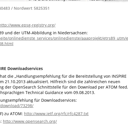
40483 / Nordwert 5825351
http://www.epsg-registry.org/
S89 und der UTM-Abbildung in Niedersachsen:
seite/onlinedienste_services/onlinedienste/aaaprojekt/etrs89_utm/
08.html
IRE Downloadservices
 hat die „Handlungsempfehlung für die Bereitstellung von INSPIRE
21.10.2013 aktualisiert. Hilfreich sind die zahlreichen neuen
ung der OpenSearch Schnittstelle für den Download per ATOM feed
chsprachigen Technical Guidance vom 09.08.2013.
ungsempfehlung für Downloadservices:
/download/73298/
ETF) zu ATOM:
http://www.ietf.org/rfc/rfc4287.txt
h:
http://www.opensearch.org/