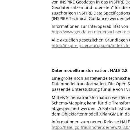
von INSPIRE Geodaten in das INSPIRE Da
Geodatensätzen und -diensten“ für die 
zugehörigen INSPIRE Data Specifications
(INSPIRE Technical Guidance) werden jet
Informationen zur Interoperabilität vo
http://www.geodaten.niedersachsen.de/
Alle aktuellen gesetzlichen Grundlagen 
http://inspire.jrc.ec.europa.eu/index.cf
Datenmodelltransformation: HALE 2.8
Eine große noch anstehende technische
Datenmodelltransformation. Die Open So
passende Unterstützung für alle von IN
Mittels Schematransformation werden v
Schema-Mapping kann für die Transform
abgespeichert werden. Zusätzlich ist v
dem Objektartenmodell XPlanGML in da
Informationen zum neuen Release HALE 
http://hale.igd.fraunhofer.de/new/2.8.0/