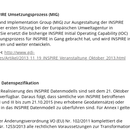
PIRE Umsetzungsprozess (MIG)
 and Implementation Group (MIG) zur Ausgestaltung der INSPIRE
er ersten Sitzung bei der Europäischen Umweltagentur in
 ersetzt die bisherige INSPIRE Initial Operating Capability (IOC)
zungsprozess für INSPIRE in Gang gebracht hat, und wird INSPIRE i
en und weiter entwickeln.
SH:
http://www.gdi-
s/Artikel/2013_11_19_INSPIRE_Veranstaltung_Oktober_2013.html
Datenspezifikation
Realisierung des INSPIRE Datenmodells sind seit dem 21. Oktober
verfügbar. Daraus folgt, dass sämtliche von INSPIRE betroffenen
und III bis zum 21.10.2015 (neu erhobene Geodatensätze) oder
in das INSPIRE Datenmodell zu überführen sind. Für Annex I gelte
er Änderungsverordnung VO (EU) Nr. 102/2011 komplettiert die
r. 1253/2013 alle rechtlichen Voraussetzungen zur Transformatio