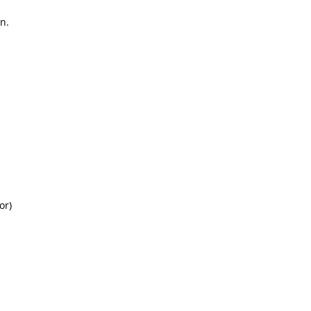
n.
or)
n