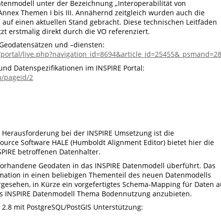
tenmodell unter der Bezeichnung „Interoperabilität von
Annex Themen I bis III. Annähernd zeitgleich wurden auch die
 auf einen aktuellen Stand gebracht. Diese technischen Leitfäden
zt erstmalig direkt durch die VO referenziert.
n Geodatensätzen und –diensten:
portal/live.php?navigation_id=8694&article_id=25455&_psmand=2
und Datenspezifikationen im INSPIRE Portal:
m/pageid/2
 Herausforderung bei der INSPIRE Umsetzung ist die
urce Software HALE (Humboldt Alignment Editor) bietet hier die
SPIRE betroffenen Datenhalter.
orhandene Geodaten in das INSPIRE Datenmodell überführt. Das
ation in einen beliebigen Thementeil des neuen Datenmodells
orgesehen, in Kürze ein vorgefertigtes Schema-Mapping für Daten 
s INSPIRE Datenmodell Thema Bodennutzung anzubieten.
2.8 mit PostgreSQL/PostGIS Unterstützung: