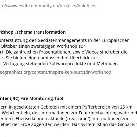
tp://www.esdi-community.eu/projects/hale/files
rkshop „schema transformation“
r Unterstützung des Geodatenmanagements in der Europäischen
im Oktober einen zweitägigen Workshop zur
. Die zahlreichen Präsentationen, sowie Videos sind über die
r. Sie bieten einen umfassenden Überblick zur
ur Verfügung stehenden Softwareprodukte und Methoden.
eographics.org/content/inspire-ken-eurosdr-workshop
ter (JRC) Fire Monitoring Tool
ern in geschützten Gebieten mit einem Pufferbereich von 25 km
n Webclient ein, der Informationen zur Feuerbeobachtung währen
entiert. Ebenso können aktuelle („real-time“) Informationen zur
ebiet der Erde abgerufen werden. Das System ist an das Global Fi