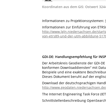
Koordinaten aus dem GIS: Ostwert 324
Informationen zu Projektionssystemen:
Informationen zur Einführung von ETR
http://www.lgln.niedersachsen.de/start
von-etrs89-und-der-utm-abbildung-517
GDI-DE: Handlungsempfehlung für INSP
Der Arbeitskreis Geodienste der GDI-DE
konformen Downloaddiensten“ mit Datum 
Beispiele und eine exaktere Beschreib
Dieses Dokument beruht auf der englis
Download der deutschsprachigen Handl
http://www.geodaten.niedersachsen.de
The Internet Engineering Task Force (I
Schnittstellenbeschreibung OpenSearc