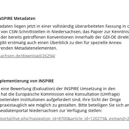
INSPIRE Metadaten
daten liegen jetzt in einer vollständig überarbeiteten Fassung in 
er von CSW-Schnittstellen in Niedersachsen, das Papier zur Kenntnis
er bereits getroffenen Konventionen innerhalb der GDI-DE direkt
ibt erstmalig auch einen Überblick zu den für spezielle Annex-
hrenden Metadatenelementen.
sachsen.de/download/26294/
plementierung von INSPIRE
sis eine Bewertung (Evaluation) der INSPIRE Umsetzung in den
k hat die Europäische Kommission eine Konsultation (Umfrage)
beitenden Institutionen aufgefordert sind, ihre Sicht der Dinge
axistauglich wie möglich zu gestalten. Bitte beteiligen Sie sich a
Geodatenportal Niedersachsen zur Verfügung stellen:
portal/live.php?navigation_id=8700&article_id=120273&_psmand=