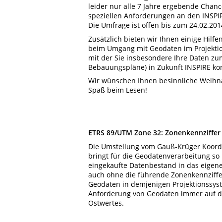
leider nur alle 7 Jahre ergebende Chanc
speziellen Anforderungen an den INSPI
Die Umfrage ist offen bis zum 24.02.201
Zusätzlich bieten wir Ihnen einige Hilfe
beim Umgang mit Geodaten im Projektio
mit der Sie insbesondere Ihre Daten z
Bebauungspläne) in Zukunft INSPIRE ko
Wir wünschen Ihnen besinnliche Weihnac
Spaß beim Lesen!
ETRS 89/UTM Zone 32: Zonenkennziffer 
Die Umstellung vom Gauß-Krüger Koordi
bringt für die Geodatenverarbeitung so
eingekaufte Datenbestand in das eigene 
auch ohne die führende Zonenkennziffe
Geodaten in demjenigen Projektionssyste
Anforderung von Geodaten immer auf de
Ostwertes.