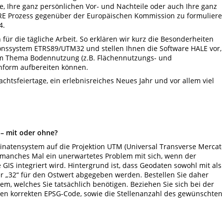
e, Ihre ganz persönlichen Vor- und Nachteile oder auch Ihre ganz
RE Prozess gegenüber der Europäischen Kommission zu formuliere
4.
n für die tägliche Arbeit. So erklären wir kurz die Besonderheiten
nssystem ETRS89/UTM32 und stellen Ihnen die Software HALE vor,
um Thema Bodennutzung (z.B. Flächennutzungs- und
nform aufbereiten können.
htsfeiertage, ein erlebnisreiches Neues Jahr und vor allem viel
– mit oder ohne?
natensystem auf die Projektion UTM (Universal Transverse Mercat
 manches Mal ein unerwartetes Problem mit sich, wenn der
GIS integriert wird. Hintergrund ist, dass Geodaten sowohl mit als
r „32“ für den Ostwert abgegeben werden. Bestellen Sie daher
m, welches Sie tatsächlich benötigen. Beziehen Sie sich bei der
n korrekten EPSG-Code, sowie die Stellenanzahl des gewünschte