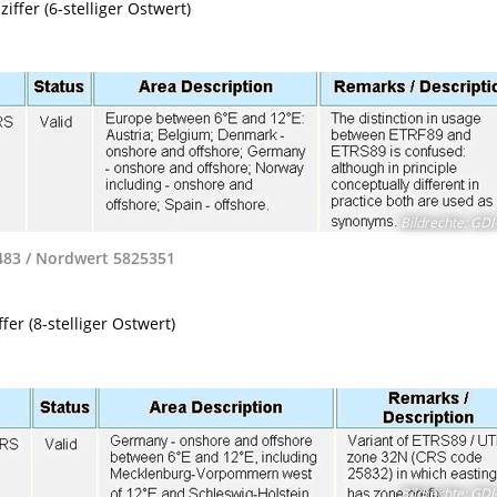
fer (6-stelliger Ostwert)
Bildrechte
:
GDI-
483 / Nordwert 5825351
er (8-stelliger Ostwert)
Bildrechte
:
GDI-