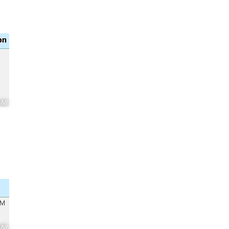
NI
NI