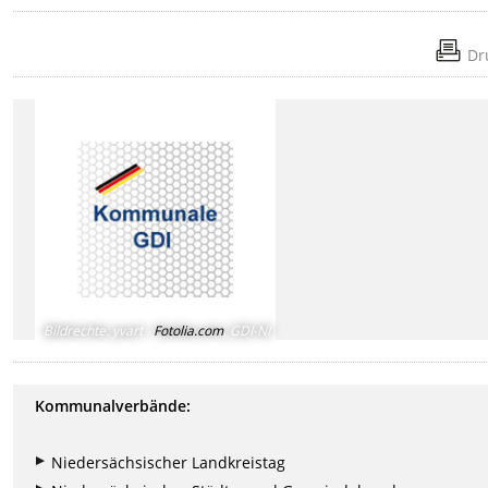
Dr
Bildrechte
:
yvart -
Fotolia.com
, GDI-NI
Kommunalverbände:
Niedersächsischer Landkreistag